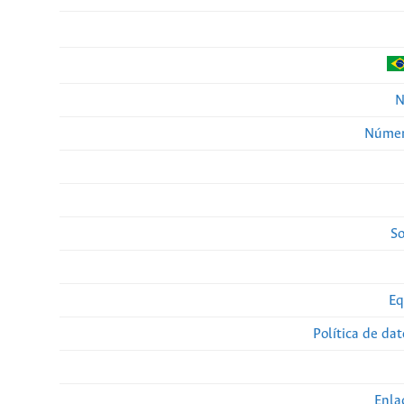
N
Númer
So
Eq
Política de da
Enla