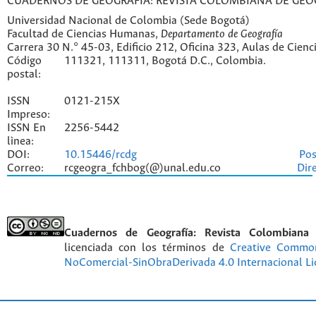
CUADERNOS DE GEOGRAFÍA: REVISTA COLOMBIANA DE GEO
Universidad Nacional de Colombia (Sede Bogotá)
Facultad de Ciencias Humanas,
Departamento de Geografía
Carrera 30 N.° 45-03, Edificio 212, Oficina 323, Aulas de Cien
Código
111321, 111311, Bogotá D.C., Colombia.
postal:
ISSN
0121-215X
Impreso:
ISSN En
2256-5442
lìnea:
DOI:
10.15446/rcdg
Pos
Correo:
rcgeogra_fchbog(@)unal.edu.co
Dir
Cuadernos de Geografía: Revista Colombiana
licenciada con los términos de
Creative Commo
NoComercial-SinObraDerivada 4.0 Internacional Li