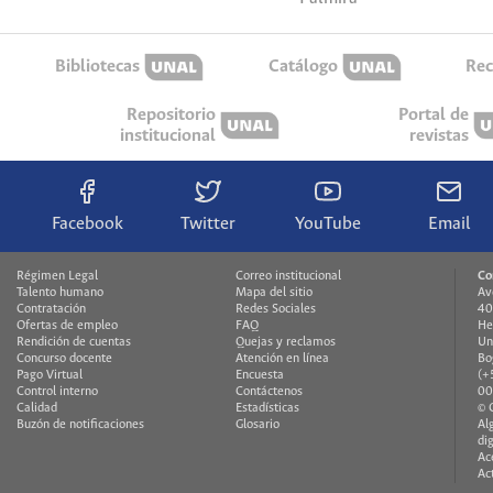
Bibliotecas
Catálogo
Rec
Repositorio
Portal de
institucional
revistas
Facebook
Twitter
YouTube
Email
Régimen Legal
Correo institucional
Co
Talento humano
Mapa del sitio
Av
Contratación
Redes Sociales
40
Ofertas de empleo
FAQ
He
Rendición de cuentas
Quejas y reclamos
Un
Concurso docente
Atención en línea
Bo
Pago Virtual
Encuesta
(+
Control interno
Contáctenos
00
Calidad
Estadísticas
© 
Buzón de notificaciones
Glosario
Al
di
Ac
Ac