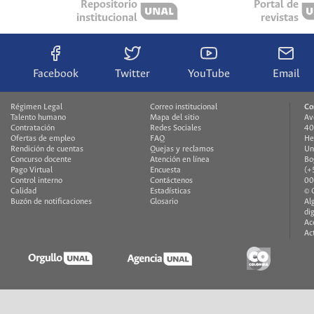
Repositorio
Portal de
institucional
revistas
Facebook
Twitter
YouTube
Email
Régimen Legal
Correo institucional
Co
Talento humano
Mapa del sitio
Av
Contratación
Redes Sociales
40
Ofertas de empleo
FAQ
He
Rendición de cuentas
Quejas y reclamos
Un
Concurso docente
Atención en línea
Bo
Pago Virtual
Encuesta
(+
Control interno
Contáctenos
00
Calidad
Estadísticas
© 
Buzón de notificaciones
Glosario
Al
di
Ac
Ac