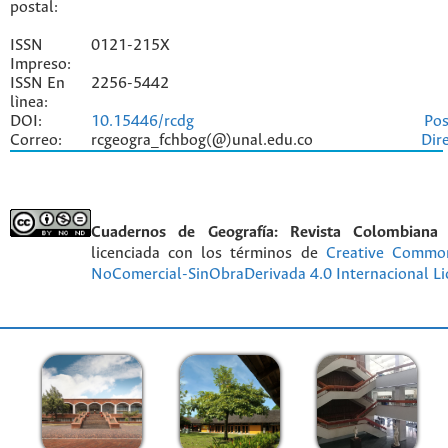
postal:
ISSN
0121-215X
Impreso:
ISSN En
2256-5442
lìnea:
DOI:
10.15446/rcdg
Pos
Correo:
rcgeogra_fchbog(@)unal.edu.co
Dir
Cuadernos de Geografía: Revista Colombiana
licenciada con los términos de
Creative Commo
NoComercial-SinObraDerivada 4.0 Internacional Li