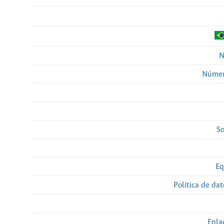
N
Númer
So
Eq
Política de da
Enla