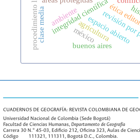
procedimiento legal
conflic
integridad científica
ética edito
his
ambiente
clase media
revisión por 
espacio abierto
agricultura
méxico
buenos aires
CUADERNOS DE GEOGRAFÍA: REVISTA COLOMBIANA DE GEO
Universidad Nacional de Colombia (Sede Bogotá)
Facultad de Ciencias Humanas,
Departamento de Geografía
Carrera 30 N.° 45-03, Edificio 212, Oficina 323, Aulas de Cien
Código
111321, 111311, Bogotá D.C., Colombia.