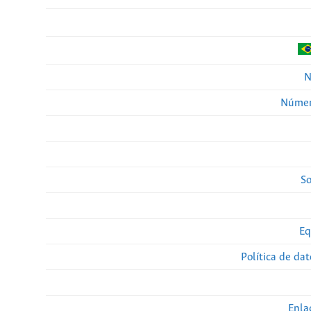
N
Númer
So
Eq
Política de da
Enla