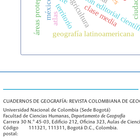
áreas protegidas
gestión editorial cientí
agricultura
méxico
territorio
clase media
atlas
geografía latinoamericana
CUADERNOS DE GEOGRAFÍA: REVISTA COLOMBIANA DE GEO
Universidad Nacional de Colombia (Sede Bogotá)
Facultad de Ciencias Humanas,
Departamento de Geografía
Carrera 30 N.° 45-03, Edificio 212, Oficina 323, Aulas de Cien
Código
111321, 111311, Bogotá D.C., Colombia.
postal: