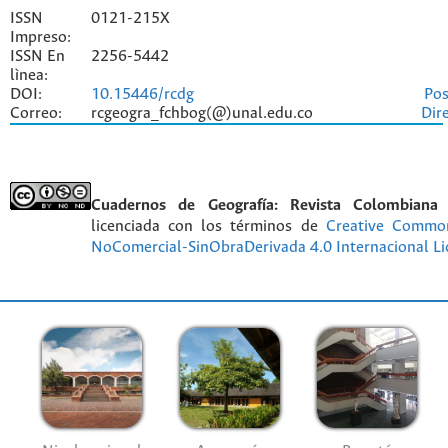
ISSN
0121-215X
Impreso:
ISSN En
2256-5442
lìnea:
DOI:
10.15446/rcdg
Pos
Correo:
rcgeogra_fchbog(@)unal.edu.co
Dir
Cuadernos de Geografía: Revista Colombiana
licenciada con los términos de
Creative Commo
NoComercial-SinObraDerivada 4.0 Internacional Li