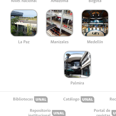
Nivel nacional
Amazonía
Bogotá
La Paz
Manizales
Medellín
Palmira
Bibliotecas
Catálogo
Rec
Repositorio
Portal de
institucional
revistas