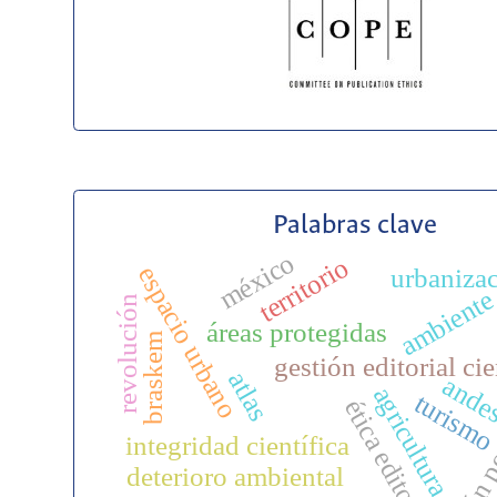
Palabras clave
méxico
territorio
espacio urbano
urbaniza
ambient
revolución
áreas protegidas
braskem
gestión editorial cie
atlas
ande
agricultura
revisión p
turism
ética editorial
integridad científica
deterioro ambiental