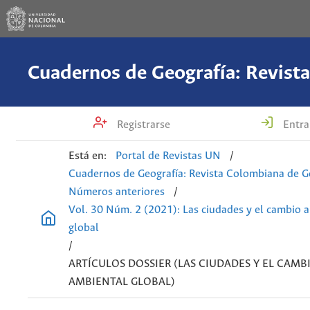
Registrarse
Entra
Está en:
Portal de Revistas UN
/
Cuadernos de Geografía: Revista Colombiana de G
Números anteriores
/
Vol. 30 Núm. 2 (2021): Las ciudades y el cambio 
global
/
ARTÍCULOS DOSSIER (LAS CIUDADES Y EL CAMB
AMBIENTAL GLOBAL)