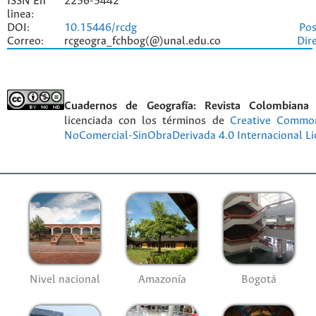
ISSN En
2256-5442
lìnea:
DOI:
10.15446/rcdg
Pos
Correo:
rcgeogra_fchbog(@)unal.edu.co
Dir
Cuadernos de Geografía: Revista Colombiana
licenciada con los términos de
Creative Commo
NoComercial-SinObraDerivada 4.0 Internacional Li
Nivel nacional
Amazonía
Bogotá