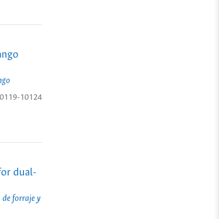
mango
ngo
0119-10124
for dual-
 de forraje y