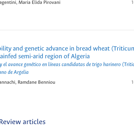
gentini, Maria Elida Pirovani
1
bility and genetic advance in bread wheat (Triticu
ainfed semi-arid region of Algeria
y el avance genético en líneas candidatas de trigo harinero (Trit
ano de Argelia
Hannachi, Ramdane Benniou
1
Review articles