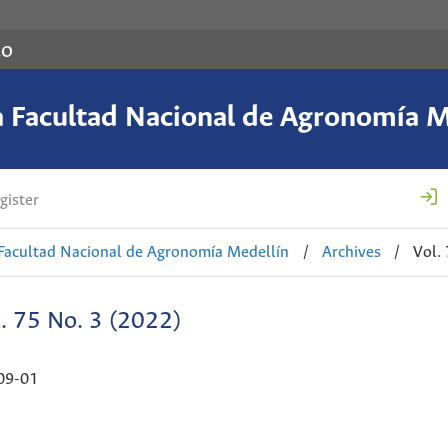
co
a Facultad Nacional de Agronomía M
gister
 Facultad Nacional de Agronomía Medellín
/
Archives
/
Vol.
. 75 No. 3 (2022)
09-01