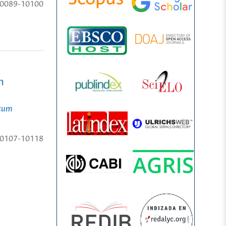
0089-10100
m
icum
0107-10118