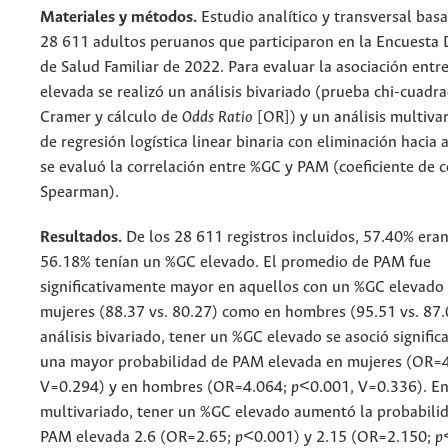
Materiales y métodos.
Estudio analítico y transversal bas
28 611 adultos peruanos que participaron en la Encuesta 
de Salud Familiar de 2022. Para evaluar la asociación ent
elevada se realizó un análisis bivariado (prueba chi-cuadr
Cramer y cálculo de
Odds Ratio
[OR]) y un análisis multiv
de regresión logística linear binaria con eliminación hacia 
se evaluó la correlación entre %GC y PAM (coeficiente de c
Spearman).
Resultados.
De los 28 611 registros incluidos, 57.40% era
56.18% tenían un %GC elevado. El promedio de PAM fue
significativamente mayor en aquellos con un %GC elevado
mujeres (88.37 vs. 80.27) como en hombres (95.51 vs. 87.0
análisis bivariado, tener un %GC elevado se asoció signifi
una mayor probabilidad de PAM elevada en mujeres (OR=
V=0.294) y en hombres (OR=4.064;
p<
0.001, V=0.336). En 
multivariado, tener un %GC elevado aumentó la probabilid
PAM elevada 2.6 (OR=2.65;
p<
0.001) y 2.15 (OR=2.150;
p