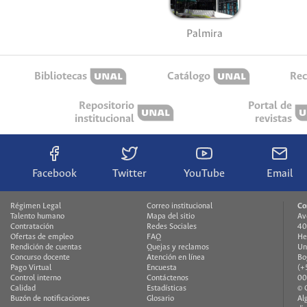
Palmira
Bibliotecas
Catálogo
Rec
Repositorio
Portal de
institucional
revistas
Facebook
Twitter
YouTube
Email
Régimen Legal
Correo institucional
Co
Talento humano
Mapa del sitio
Av
Contratación
Redes Sociales
40
Ofertas de empleo
FAQ
He
Rendición de cuentas
Quejas y reclamos
Un
Concurso docente
Atención en línea
Bo
Pago Virtual
Encuesta
(+
Control interno
Contáctenos
00
Calidad
Estadísticas
© 
Buzón de notificaciones
Glosario
Al