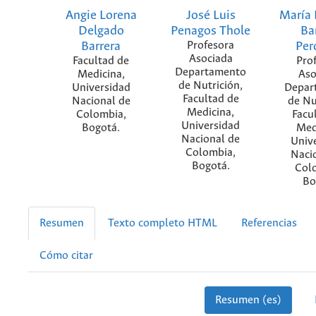
Angie Lorena
José Luis
María 
Delgado
Penagos Thole
Ba
Barrera
Profesora
Pe
Asociada
Facultad de
Pro
Departamento
Medicina,
Aso
de Nutrición,
Universidad
Depar
Facultad de
Nacional de
de Nu
Medicina,
Colombia,
Facu
Universidad
Bogotá.
Med
Nacional de
Univ
Colombia,
Naci
Bogotá.
Col
Bo
Resumen
Texto completo HTML
Referencias
Cómo citar
Resumen (es)