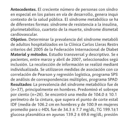
Antecedentes.
El creciente número de personas con síndr
en especial en los países en vía de desarrollo, genera inqui
contexto de la salud pública. El síndrome metabólico se 
de diferentes formas: síndrome de resistencia a la insulina
plurimetabólico, cuarteto de la muerte, síndrome dismeta
cardiovascular.
Objetivo.
Determinar la prevalencia del síndrome metaból
de adultos hospitalizados en la Clínica Carlos Lleras Rest
criterios del 2005 de la Federación Internacional de Diabet
Material y métodos.
Estudio transversal y descriptivo. Se
pacientes, entre marzo y abril de 2007, seleccionados segú
inclusión. La recolección de información se realizó median
indivi­dualizada. Se utilizaron medidas de asociación con co
correlación de Pearson y regresión logística, programa SP
de análisis de correspondencias múltiples, programa SPAD 
Resultados:
La prevalencia del síndrome metabólico fue de
(n=37), principalmente en hombres. Predominó el sobrepe
por ciento (n=26). Se encontró una media de 104.0 ± 10.1
perímetro de la cintura, que supera el punto de corte esta
IDF (media de 106.2 cm en hombres y de 100.9 en mujeres)
promedio para c-HDL fue de 34.3 ± 7.7 mg/dL; TG 199.1±
glucosa plasmática en ayunas 139.2 ± 69.6 mg/dL; presión 