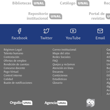
Bibliotecas
Catálogo
Rec
Repositorio
Portal de
institucional
revistas
Facebook
Twitter
YouTube
Email
Régimen Legal
Correo institucional
Co
Talento humano
Mapa del sitio
Av
Contratación
Redes Sociales
40
Ofertas de empleo
FAQ
He
Rendición de cuentas
Quejas y reclamos
Un
Concurso docente
Atención en línea
Bo
Pago Virtual
Encuesta
(+
Control interno
Contáctenos
00
Calidad
Estadísticas
© 
Buzón de notificaciones
Glosario
Al
di
Ac
Ac