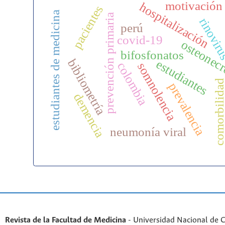
motivación
hospitalización
pacientes
estudiantes de medicina
prevención primaria
rinovir
perú
covid-19
osteonecr
bifosfonatos
bibliometría
estudiantes
colombia
somnolencia
comorbilida
prevalencia
demencia
neumonía viral
Revista de la Facultad de Medicina
- Universidad Nacional de 