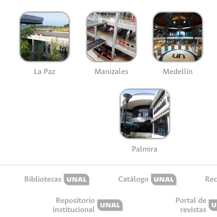
La Paz
Manizales
Medellín
Palmira
Bibliotecas
Catálogo
Rec
Repositorio
Portal de
institucional
revistas