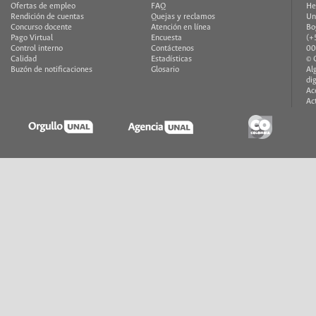
Ofertas de empleo
FAQ
He
Rendición de cuentas
Quejas y reclamos
Un
Concurso docente
Atención en línea
Bo
Pago Virtual
Encuesta
(+
Control interno
Contáctenos
00
Calidad
Estadísticas
© 
Buzón de notificaciones
Glosario
Al
di
Ac
Ac