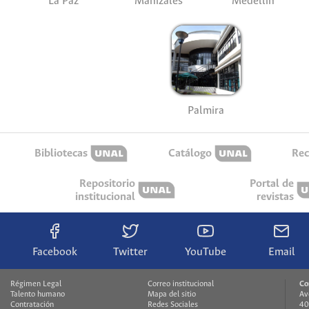
La Paz
Manizales
Medellín
Palmira
Bibliotecas
Catálogo
Rec
Repositorio
Portal de
institucional
revistas
Facebook
Twitter
YouTube
Email
Régimen Legal
Correo institucional
Co
Talento humano
Mapa del sitio
Av
Contratación
Redes Sociales
40