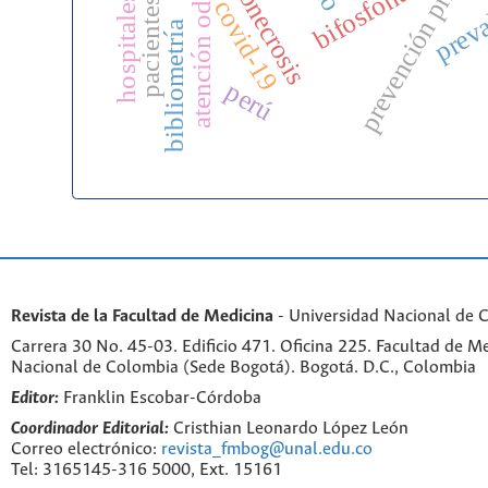
atención odontológica
prevención primari
osteonecrosis
bifosfonatos
preva
covid-19
pacientes
bibliometría
perú
Revista de la Facultad de Medicina
- Universidad Nacional de 
Carrera 30 No. 45-03. Edificio 471. Oficina 225. Facultad de M
Nacional de Colombia (Sede Bogotá). Bogotá. D.C., Colombia
Editor:
Franklin Escobar-Córdoba
Coordinador Editorial:
Cristhian Leonardo López León
Correo electrónico:
revista_fmbog@unal.edu.co
Tel: 3165145-316 5000, Ext. 15161