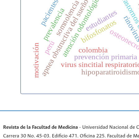
c
atención odontológica
trastornos
pacientes
apnea obstructiva del sueño
somnolencia
prevalencia
estudiantes
rinovir
bifosfonatos
osteonecr
perú
motivación
colombia
prevención primaria
virus sincitial respiratori
hipoparatiroidism
Revista de la Facultad de Medicina
- Universidad Nacional de 
Carrera 30 No. 45-03. Edificio 471. Oficina 225. Facultad de M