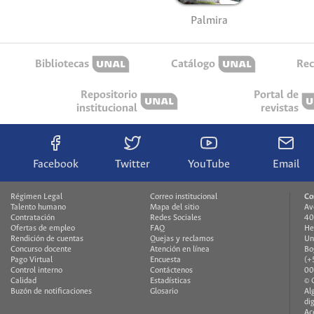
Palmira
Bibliotecas
Catálogo
Rec
Repositorio
Portal de
institucional
revistas
Facebook
Twitter
YouTube
Email
Régimen Legal
Correo institucional
Co
Talento humano
Mapa del sitio
Av
Contratación
Redes Sociales
40
Ofertas de empleo
FAQ
He
Rendición de cuentas
Quejas y reclamos
Un
Concurso docente
Atención en línea
Bo
Pago Virtual
Encuesta
(+
Control interno
Contáctenos
00
Calidad
Estadísticas
© 
Buzón de notificaciones
Glosario
Al
di
Ac