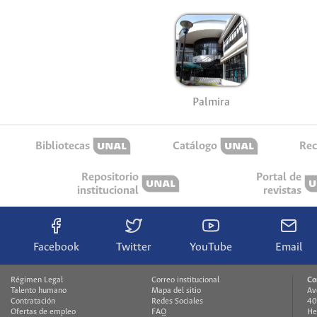
Palmira
Bibliotecas
Catálogo
Rec
Repositorio
Portal de
institucional
revistas
Facebook
Twitter
YouTube
Email
Régimen Legal
Correo institucional
Co
Talento humano
Mapa del sitio
Av
Contratación
Redes Sociales
40
Ofertas de empleo
FAQ
He