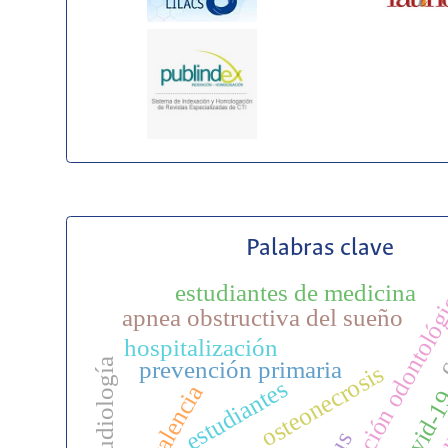
Palabras clave
estudiantes de medicina
atención odontoló
c
apnea obstructiva del sueño
neu
hospitalización
fonoaudiología
prevención primaria
osteonecrosis
estudiantes
prevalencia
covid-