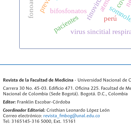
rinovirus
somnol
bifosfonatos
pacientes
perú
virus sincitial respir
Revista de la Facultad de Medicina
- Universidad Nacional de 
Carrera 30 No. 45-03. Edificio 471. Oficina 225. Facultad de M
Nacional de Colombia (Sede Bogotá). Bogotá. D.C., Colombia
Editor:
Franklin Escobar-Córdoba
Coordinador Editorial:
Cristhian Leonardo López León
Correo electrónico:
revista_fmbog@unal.edu.co
Tel: 3165145-316 5000, Ext. 15161