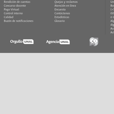
Rendición de cuentas
Quejas y reclamos
Un
Concurso docente
Atención en línea
Bo
Pago Virtual
Encuesta
(+
Control interno
Contáctenos
00
Calidad
Estadísticas
© 
Buzón de notificaciones
Glosario
Al
di
Ac
Ac