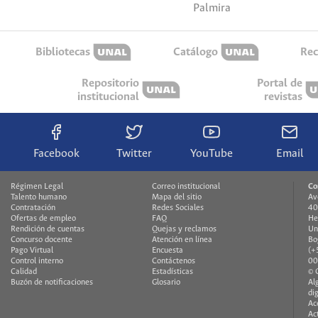
Palmira
Bibliotecas
Catálogo
Rec
Repositorio
Portal de
institucional
revistas
Facebook
Twitter
YouTube
Email
Régimen Legal
Correo institucional
Co
Talento humano
Mapa del sitio
Av
Contratación
Redes Sociales
40
Ofertas de empleo
FAQ
He
Rendición de cuentas
Quejas y reclamos
Un
Concurso docente
Atención en línea
Bo
Pago Virtual
Encuesta
(+
Control interno
Contáctenos
00
Calidad
Estadísticas
© 
Buzón de notificaciones
Glosario
Al
di
Ac
Ac