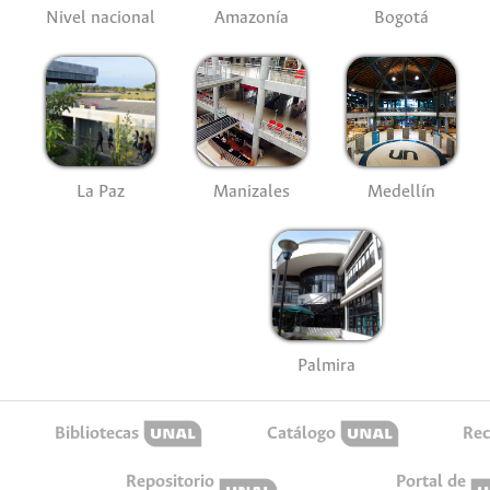
Nivel nacional
Amazonía
Bogotá
La Paz
Manizales
Medellín
Palmira
Bibliotecas
Catálogo
Rec
Repositorio
Portal de