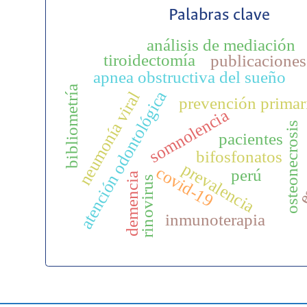
Palabras clave
análisis de mediación
tiroidectomía
publicaciones
apnea obstructiva del sueño
bibliometría
atención odontológica
neumonía viral
prevención primar
somnolencia
osteonecrosis
pacientes
es
bifosfonatos
prevalencia
covid-19
perú
demencia
rinovirus
inmunoterapia