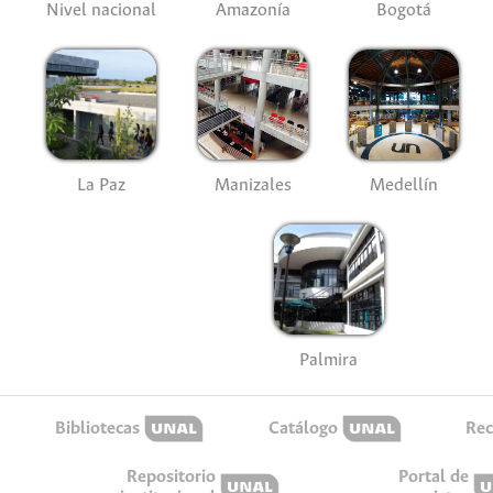
Nivel nacional
Amazonía
Bogotá
La Paz
Manizales
Medellín
Palmira
Bibliotecas
Catálogo
Rec
Repositorio
Portal de