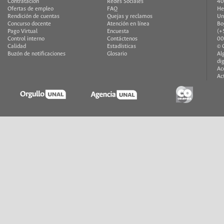
Contratación
Redes Sociales
40
Ofertas de empleo
FAQ
He
Rendición de cuentas
Quejas y reclamos
Un
Concurso docente
Atención en línea
Bo
Pago Virtual
Encuesta
(+
Control interno
Contáctenos
00
Calidad
Estadísticas
© 
Buzón de notificaciones
Glosario
Al
di
Ac
Ac