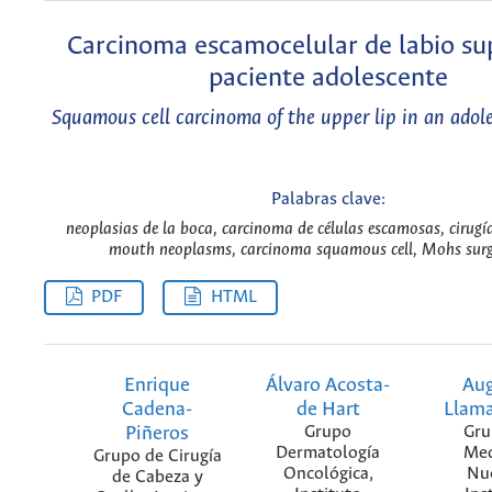
Carcinoma escamocelular de labio su
paciente adolescente
Squamous cell carcinoma of the upper lip in an adol
Palabras clave:
neoplasias de la boca, carcinoma de células escamosas, cirugí
mouth neoplasms, carcinoma squamous cell, Mohs surg
PDF
HTML
Enrique
Álvaro Acosta-
Au
Cadena-
de Hart
Llama
Piñeros
Grupo
Gru
Dermatología
Med
Grupo de Cirugía
Oncológica,
Nuc
de Cabeza y