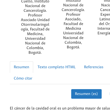
Instituto
Ins
Cuello, Instituto
Nacional de
Naci
Nacional de
Cancerología.
Cance
Cancerología.
Profesor
Exper
Profesor
Asociado,
Latin
Asociado Unidad
Facultad de
del O
Otorrinolaringol
Medicina
Interna
ogía, Facultad de
Universidad
Energí
Medicina,
Nacional de
Universidad
Colombia,
Nacional de
Bogotá.
Colombia,
Bogotá.
Resumen
Texto completo HTML
Referencias
Cómo citar
Resumen (es)
El cáncer de la cavidad oral es un problema mayor de salu