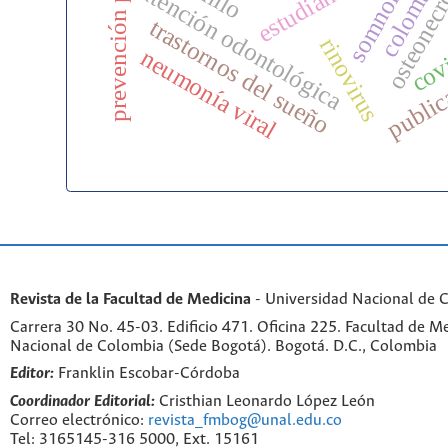
prevención primaria
somnolencia
osteonecr
colombia
estudiantes
atención odontológica
trastornos del sueño
cov
rinovirus
neumonía viral
public
Revista de la Facultad de Medicina
- Universidad Nacional de 
Carrera 30 No. 45-03. Edificio 471. Oficina 225. Facultad de M
Nacional de Colombia (Sede Bogotá). Bogotá. D.C., Colombia
Editor:
Franklin Escobar-Córdoba
Coordinador Editorial:
Cristhian Leonardo López León
Correo electrónico:
revista_fmbog@unal.edu.co
Tel: 3165145-316 5000, Ext. 15161