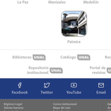
La Paz
Manizales
Medellín
Palmira
Bibliotecas
Catálogo
Rec
Repositorio
Portal de
institucional
revistas
Facebook
Twitter
YouTube
Email
Régimen Legal
Correo institucional
Co
Talento humano
Mapa del sitio
Av