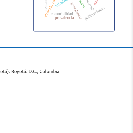
atención odontológica
osteonecrosis
bifosfonatos
fentanilo
prevalencia
publicaciones
comorbilidad
prevalencia
gotá). Bogotá. D.C., Colombia