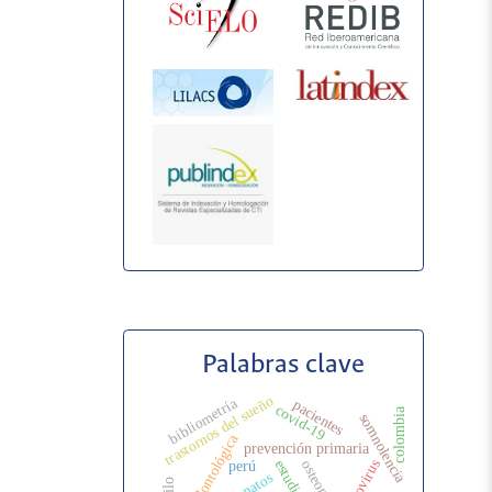
Palabras clave
trastornos del sueño
bibliometría
pacientes
covid-19
colombia
somnolencia
prevención primaria
estudiantes
rinovirus
perú