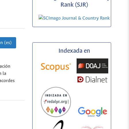
Rank (SJR)
n (es)
Indexada en
lación
n la
 acordes