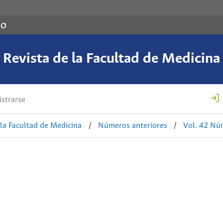
co
Revista de la Facultad de Medicina
strarse
 la Facultad de Medicina
/
Números anteriores
/
Vol. 42 Nú