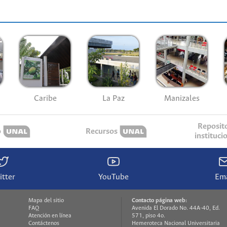
Caribe
La Paz
Manizales
Reposit
o
Recursos
instituci
itter
YouTube
Ema
Mapa del sitio
Contacto página web:
FAQ
Avenida El Dorado No. 44A-40, Ed.
Atención en línea
571, piso 4o.
Contáctenos
Hemeroteca Nacional Universitaria