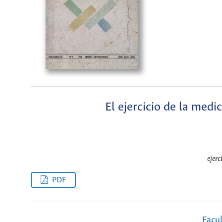
El ejercicio de la med
ejerc
PDF
Facu