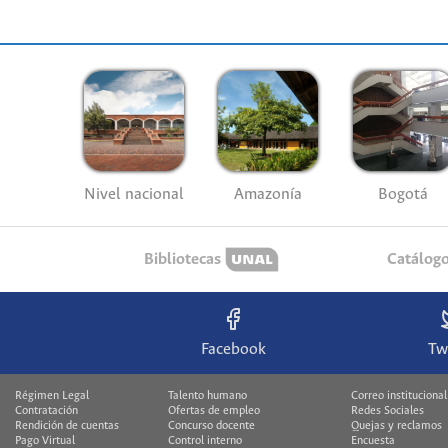
Nivel nacional
Amazonía
Bogotá
Bibliotecas
Catálog
Facebook
Tw
Régimen Legal
Talento humano
Correo institucional
Contratación
Ofertas de empleo
Redes Sociales
Rendición de cuentas
Concurso docente
Quejas y reclamos
Pago Virtual
Control interno
Encuesta