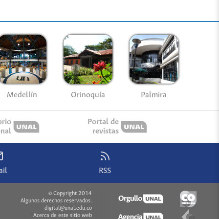
Medellín
Palmira
Orinoquía
orio
Portal de
onal
revistas
il
RSS
© Copyright 2014
Algunos derechos reservados.
digital@unal.edu.co
Acerca de este sitio web