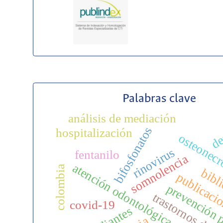
Palabras clave
análisis de mediación
de
bifosfonatos
hospitalización
osteonecr
rinovirus
fentanilo
somnolencia
atención odontológica
colombia
bibl
publicaci
prevención 
trastornos del 
covid-19