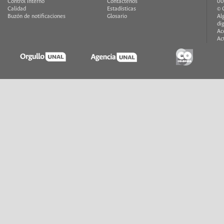
Control interno
Contáctenos
00
Calidad
Estadísticas
© 
Buzón de notificaciones
Glosario
Al
di
Ac
Ac