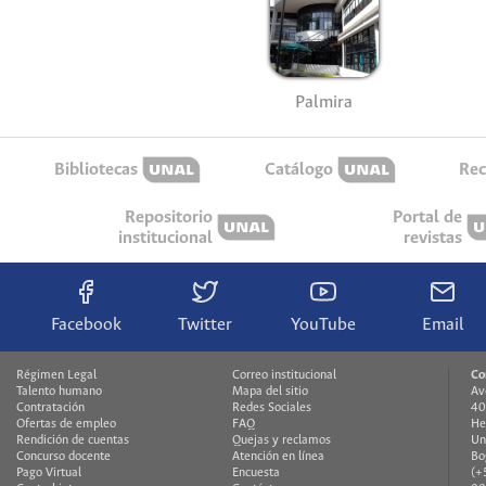
Palmira
Bibliotecas
Catálogo
Rec
Repositorio
Portal de
institucional
revistas
Facebook
Twitter
YouTube
Email
Régimen Legal
Correo institucional
Co
Talento humano
Mapa del sitio
Av
Contratación
Redes Sociales
40
Ofertas de empleo
FAQ
He
Rendición de cuentas
Quejas y reclamos
Un
Concurso docente
Atención en línea
Bo
Pago Virtual
Encuesta
(+