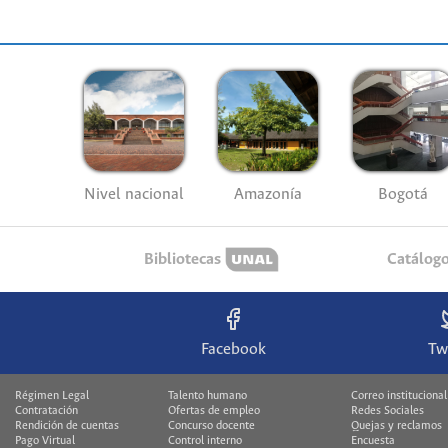
Nivel nacional
Amazonía
Bogotá
Bibliotecas
Catálog
Facebook
Tw
Régimen Legal
Talento humano
Correo institucional
Contratación
Ofertas de empleo
Redes Sociales
Rendición de cuentas
Concurso docente
Quejas y reclamos
Pago Virtual
Control interno
Encuesta