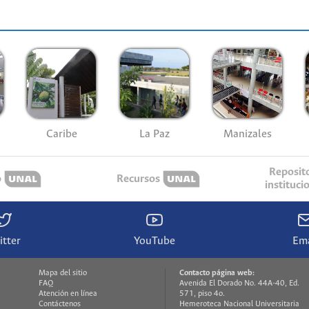
Caribe
La Paz
Manizales
Reposit
o
Recursos
instituci
itter
YouTube
Ema
Mapa del sitio
Contacto página web:
FAQ
Avenida El Dorado No. 44A-40, Ed.
Atención en línea
571, piso 4o.
Contáctenos
Hemeroteca Nacional Universitaria