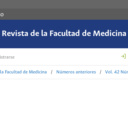
co
Revista de la Facultad de Medicina
strarse
 la Facultad de Medicina
/
Números anteriores
/
Vol. 42 Nú