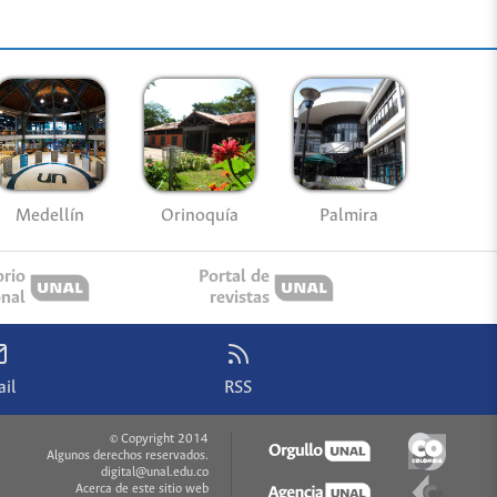
Medellín
Palmira
Orinoquía
orio
Portal de
onal
revistas
il
RSS
© Copyright 2014
Algunos derechos reservados.
digital@unal.edu.co
Acerca de este sitio web