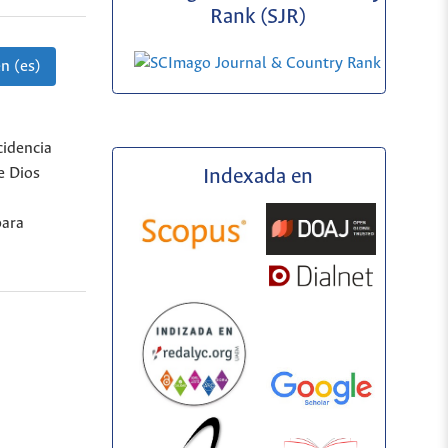
Rank (SJR)
n (es)
cidencia
e Dios
Indexada en
para