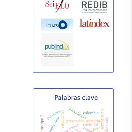
Palabras clave
prevalencia
somnolencia
pacientes
estudiantes
colombia
neumonía viral
prevención primaria
covid-19
perú