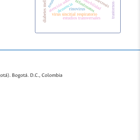
diabetes mellitus tipo 2
trastornos del sueño
atención odontológica
osteonecrosis
comorbilidad
bifosfonatos
demencia
rinovirus
virus sincitial respiratorio
estudios transversales
gotá). Bogotá. D.C., Colombia