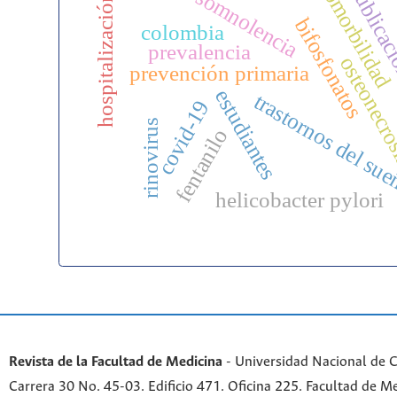
comorbilidad
publicac
somnolencia
hospitalización
bifosfonatos
colombia
prevalencia
osteonecr
prevención primaria
estudiantes
trastornos del su
covid-19
rinovirus
fentanilo
helicobacter pylori
Revista de la Facultad de Medicina
- Universidad Nacional de 
Carrera 30 No. 45-03. Edificio 471. Oficina 225. Facultad de M