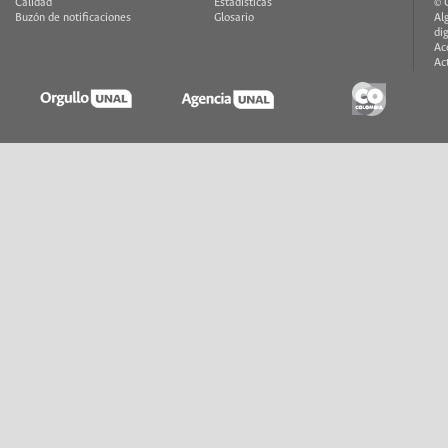
Calidad
Estadísticas
© 
Buzón de notificaciones
Glosario
Al
di
Ac
Ac