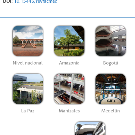
DOI:
10.15446/revfacmed
Nivel nacional
Amazonía
Bogotá
La Paz
Manizales
Medellín