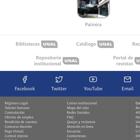
Palmira
Bibliotecas
Catálogo
Rec
Repositorio
Portal de
institucional
revistas
Facebook
Twitter
YouTube
Email
Régimen Legal
Correo institucional
Co
Talento humano
Mapa del sitio
Av
Contratación
Redes Sociales
40
Ofertas de empleo
FAQ
He
Rendición de cuentas
Quejas y reclamos
Un
Concurso docente
Atención en línea
Bo
Pago Virtual
Encuesta
(+
Control interno
Contáctenos
00