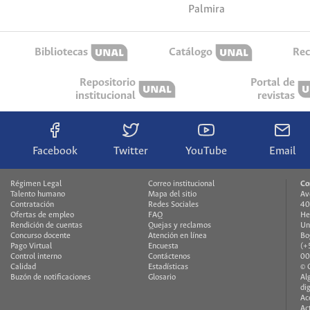
Palmira
Bibliotecas
Catálogo
Rec
Repositorio
Portal de
institucional
revistas
Facebook
Twitter
YouTube
Email
Régimen Legal
Correo institucional
Co
Talento humano
Mapa del sitio
Av
Contratación
Redes Sociales
40
Ofertas de empleo
FAQ
He
Rendición de cuentas
Quejas y reclamos
Un
Concurso docente
Atención en línea
Bo
Pago Virtual
Encuesta
(+
Control interno
Contáctenos
00
Calidad
Estadísticas
© 
Buzón de notificaciones
Glosario
Al
di
Ac
Ac