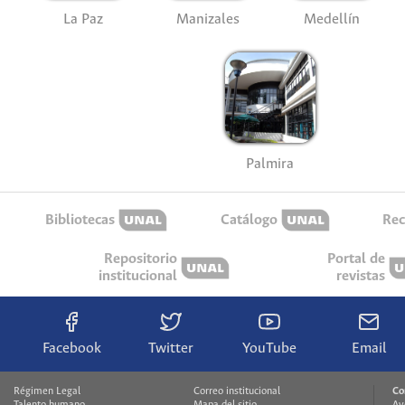
La Paz
Manizales
Medellín
Palmira
Bibliotecas
Catálogo
Rec
Repositorio
Portal de
institucional
revistas
Facebook
Twitter
YouTube
Email
Régimen Legal
Correo institucional
Co
Talento humano
Mapa del sitio
Av