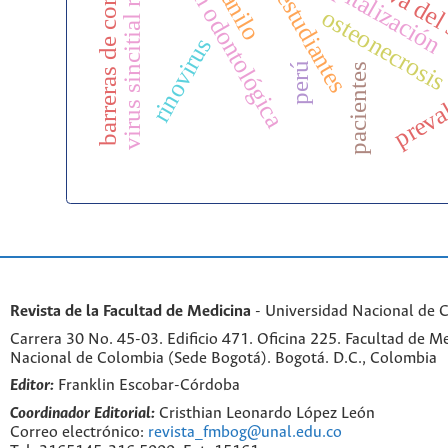
barreras de comunicación
virus sincitial respiratorio
atención odontológica
hospitalización
estudiantes
osteonecrosi
rinovirus
perú
pacientes
preva
Revista de la Facultad de Medicina
- Universidad Nacional de 
Carrera 30 No. 45-03. Edificio 471. Oficina 225. Facultad de M
Nacional de Colombia (Sede Bogotá). Bogotá. D.C., Colombia
Editor:
Franklin Escobar-Córdoba
Coordinador Editorial:
Cristhian Leonardo López León
Correo electrónico:
revista_fmbog@unal.edu.co