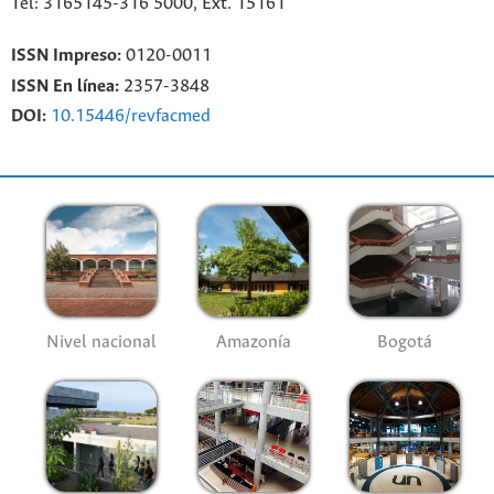
Tel: 3165145-316 5000, Ext. 15161
ISSN Impreso:
0120-0011
ISSN En línea:
2357-3848
DOI:
10.15446/revfacmed
Nivel nacional
Amazonía
Bogotá