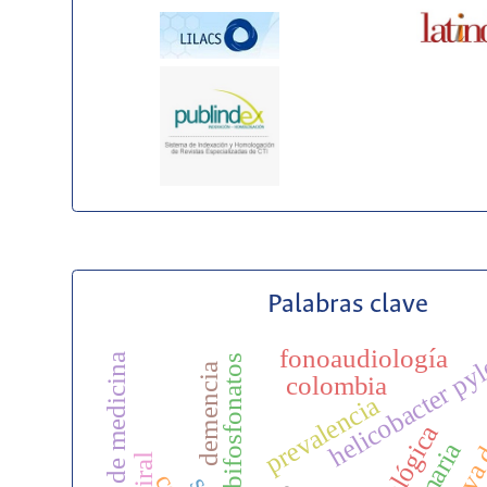
Palabras clave
helicobacter pyl
fonoaudiología
estudiantes de medicina
bifosfonatos
demencia
colombia
prevalencia