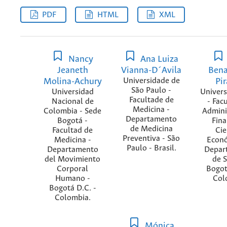
PDF
HTML
XML
Nancy
Ana Luiza
Jeaneth
Vianna-D´Avila
Bena
Molina-Achury
Universidade de
Pi
São Paulo -
Universidad
Univer
Facultade de
Nacional de
- Fac
Medicina -
Colombia - Sede
Admini
Departamento
Bogotá -
Fina
de Medicina
Facultad de
Cie
Preventiva - São
Medicina -
Econó
Paulo - Brasil.
Departamento
Depar
del Movimiento
de S
Corporal
Bogot
Humano -
Col
Bogotá D.C. -
Colombia.
Mónica