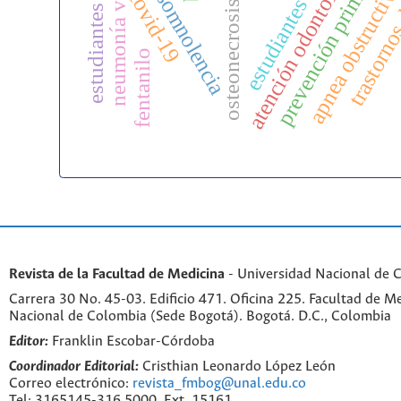
apnea obstructiva
trastornos
atención odontológica
prevención primaria
neumonía viral
covid-19
somnolencia
estudiantes
osteonecrosis
fentanilo
Revista de la Facultad de Medicina
- Universidad Nacional de 
Carrera 30 No. 45-03. Edificio 471. Oficina 225. Facultad de M
Nacional de Colombia (Sede Bogotá). Bogotá. D.C., Colombia
Editor:
Franklin Escobar-Córdoba
Coordinador Editorial:
Cristhian Leonardo López León
Correo electrónico:
revista_fmbog@unal.edu.co
Tel: 3165145-316 5000, Ext. 15161