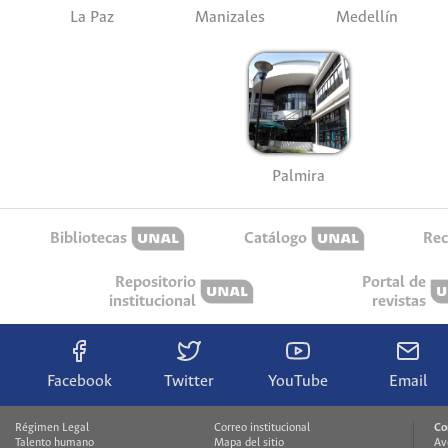
La Paz
Manizales
Medellín
Palmira
Bibliotecas
Catálogo
Rec
Repositorio
Portal de
institucional
revistas
Facebook
Twitter
YouTube
Email
Régimen Legal
Correo institucional
Co
Talento humano
Mapa del sitio
Av