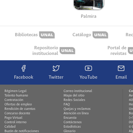
Palmira
Bibliotecas
Catálogo
Rec
Repositorio
Portal de
institucional
revistas
Facebook
Twitter
YouTube
Email
Régimen Legal
Correo institucional
Co
Talento humano
Mapa del sitio
Av
Contratación
Redes Sociales
40
Ofertas de empleo
FAQ
He
Rendición de cuentas
Quejas y reclamos
Un
Concurso docente
Atención en línea
Bo
Pago Virtual
Encuesta
(+
Control interno
Contáctenos
00
Calidad
Estadísticas
© 
Buzón de notificaciones
Glosario
Al