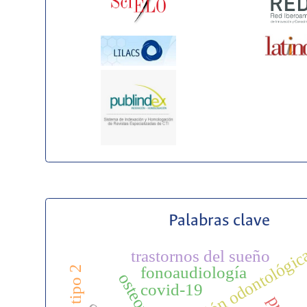
Palabras clave
atención odontológic
trastornos del sueño
pr
fonoaudiología
covid-19