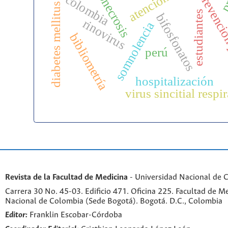
diabetes mellitus tipo 2
osteonecrosis
prevenció
colombia
estudiantes
bifosfonatos
rinovirus
somnolencia
bibliometría
perú
hospitalización
virus sincitial respi
Revista de la Facultad de Medicina
- Universidad Nacional de 
Carrera 30 No. 45-03. Edificio 471. Oficina 225. Facultad de M
Nacional de Colombia (Sede Bogotá). Bogotá. D.C., Colombia
Editor:
Franklin Escobar-Córdoba