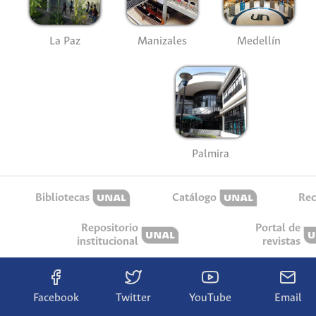
La Paz
Manizales
Medellín
Palmira
Bibliotecas
Catálogo
Rec
Repositorio
Portal de
institucional
revistas
Facebook
Twitter
YouTube
Email