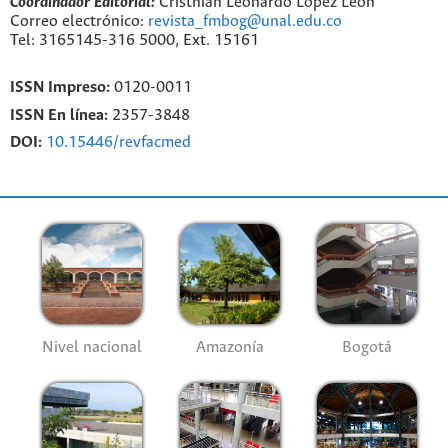
Coordinador Editorial:
Cristhian Leonardo López León
Correo electrónico:
revista_fmbog@unal.edu.co
Tel: 3165145-316 5000, Ext. 15161
ISSN Impreso:
0120-0011
ISSN En línea:
2357-3848
DOI:
10.15446/revfacmed
Nivel nacional
Amazonía
Bogotá