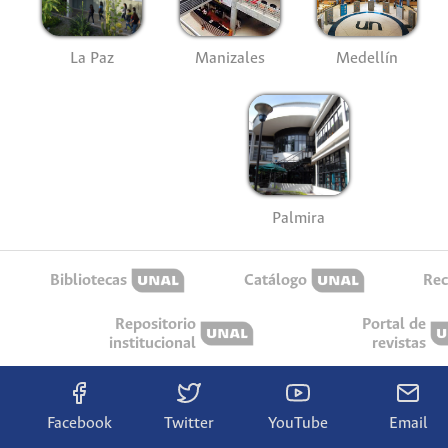
La Paz
Manizales
Medellín
Palmira
Bibliotecas
Catálogo
Rec
Repositorio
Portal de
institucional
revistas
Facebook
Twitter
YouTube
Email