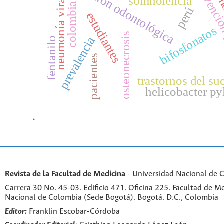
p
atención odontológica
prevenció
como
somnolencia
neumonía viral
colombia
perú
estudiantes
bifosfonatos
osteonecrosis
prevalencia
fentanilo
pacientes
trastornos del su
helicobacter py
Revista de la Facultad de Medicina
- Universidad Nacional de 
Carrera 30 No. 45-03. Edificio 471. Oficina 225. Facultad de M
Nacional de Colombia (Sede Bogotá). Bogotá. D.C., Colombia
Editor:
Franklin Escobar-Córdoba