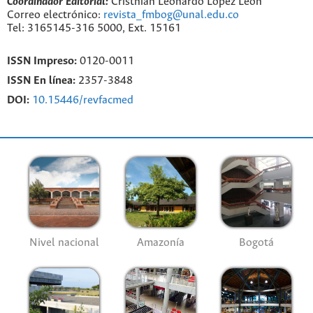
Coordinador Editorial:
Cristhian Leonardo López León
Correo electrónico:
revista_fmbog@unal.edu.co
Tel: 3165145-316 5000, Ext. 15161
ISSN Impreso:
0120-0011
ISSN En línea:
2357-3848
DOI:
10.15446/revfacmed
Nivel nacional
Amazonía
Bogotá