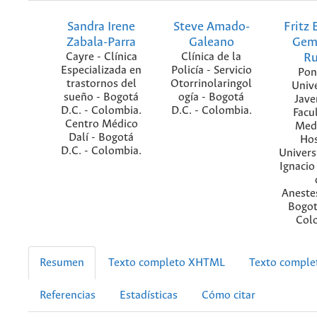
Sandra Irene
Steve Amado-
Fritz
Zabala-Parra
Galeano
Gem
Cayre - Clínica
Clínica de la
R
Especializada en
Policía - Servicio
Pont
trastornos del
Otorrinolaringol
Univ
sueño - Bogotá
ogía - Bogotá
Jave
D.C. - Colombia.
D.C. - Colombia.
Facu
Centro Médico
Medi
Dalí - Bogotá
Hos
D.C. - Colombia.
Univers
Ignacio 
Anestes
Bogot
Col
Resumen
Texto completo XHTML
Texto compl
Referencias
Estadísticas
Cómo citar