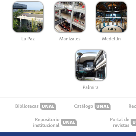
La Paz
Manizales
Medellín
Palmira
Bibliotecas
Catálogo
Rec
Repositorio
Portal de
institucional
revistas