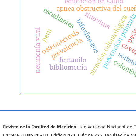
educación en salud
apnea obstructiva del sue
estudiantes
rinovirus
prevención primari
atención odontológica
paci
bifosfonatos
perú
neumonía viral
osteonecrosis
prevalencia
covi
somno
fentanilo
colomb
bibliometría
Revista de la Facultad de Medicina
- Universidad Nacional de 
Carrera 30 No. 45-03. Edificio 471. Oficina 225. Facultad de M