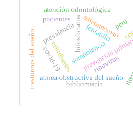
atención odontológica
osteonecrosis
pacientes
bifosfonatos
perú
co
prevalencia
fentanilo
trastornos del sueño
prevención primar
somnolencia
estudiantes
neum
covid-19
rinovirus
apnea obstructiva del sueño
bibliometría