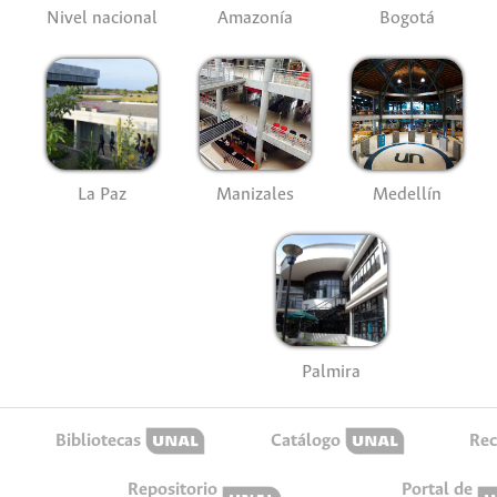
Nivel nacional
Amazonía
Bogotá
La Paz
Manizales
Medellín
Palmira
Bibliotecas
Catálogo
Rec
Repositorio
Portal de