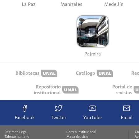
La Paz
Manizales
Medellín
Palmira
Bibliotecas
Catálogo
Rec
Repositorio
Portal de
institucional
revistas
Facebook
Twitter
YouTube
Email
Régimen Legal
Correo institucional
Co
Talento humano
Mapa del sitio
Av