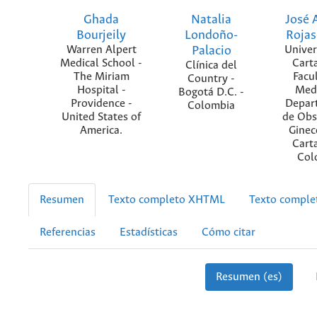
Ghada
Natalia
José 
Bourjeily
Londoño-
Rojas
Warren Alpert
Palacio
Univer
Medical School -
Cart
Clínica del
The Miriam
Facu
Country -
Hospital -
Medi
Bogotá D.C. -
Providence -
Depar
Colombia
United States of
de Obst
America.
Ginec
Cart
Col
Resumen
Texto completo XHTML
Texto compl
Referencias
Estadísticas
Cómo citar
Resumen (es)