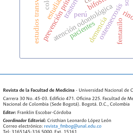
estudios transversales
prevención primaria
estudiantes
osteonecrosis
atención odontológica
rin
perú
demencia
fentanilo
pacientes
Revista de la Facultad de Medicina
- Universidad Nacional de 
Carrera 30 No. 45-03. Edificio 471. Oficina 225. Facultad de M
Nacional de Colombia (Sede Bogotá). Bogotá. D.C., Colombia
Editor:
Franklin Escobar-Córdoba
Coordinador Editorial:
Cristhian Leonardo López León
Correo electrónico:
revista_fmbog@unal.edu.co
Tel: 3165145-316 5000, Ext. 15161