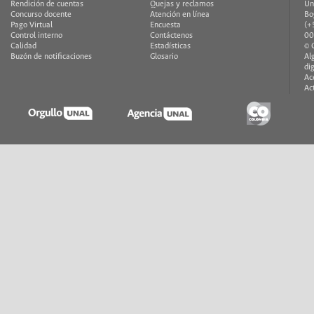
Rendición de cuentas
Quejas y reclamos
Un
Concurso docente
Atención en línea
Bo
Pago Virtual
Encuesta
(+
Control interno
Contáctenos
00
Calidad
Estadísticas
© 
Buzón de notificaciones
Glosario
Al
di
Ac
Ac