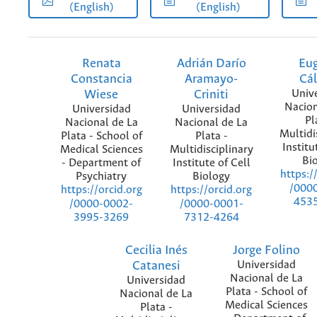
(English)
(English)
Renata
Adrián Darío
Eu
Constancia
Aramayo-
Cá
Wiese
Criniti
Univ
Nacion
Universidad
Universidad
Pl
Nacional de La
Nacional de La
Multidi
Plata - School of
Plata -
Institu
Medical Sciences
Multidisciplinary
Bi
- Department of
Institute of Cell
https:/
Psychiatry
Biology
/000
https://orcid.org
https://orcid.org
453
/0000-0002-
/0000-0001-
3995-3269
7312-4264
Cecilia Inés
Jorge Folino
Catanesi
Universidad
Nacional de La
Universidad
Plata - School of
Nacional de La
Medical Sciences
Plata -