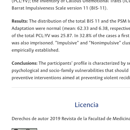
(PCL:YV); the Inventory of Callous Unemotional Traits (IC
Barrat Impulsiveness Scale version 11 (BIS-11).
Results:
The distribution of the total BIS 11 and the PSM I
Adaptation were normal (mean: 62.33 and 6.38, respectiv
of the total PCL:YV was 25.87. In 32.8% of the cases a first
was also imprisoned. “Impulsive” and “Nonimpulsive” clu
empirically established.
Conclusions:
The participants’ profile is characterized by s
psychological and socio-family vulnerabilities that should 
preventive interventions aimed at preventing violent recid
Licencia
Derechos de autor 2019 Revista de la Facultad de Medicin