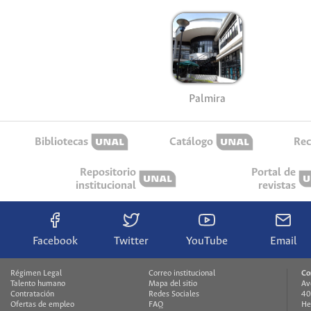
Palmira
Bibliotecas
Catálogo
Rec
Repositorio
Portal de
institucional
revistas
Facebook
Twitter
YouTube
Email
Régimen Legal
Correo institucional
Co
Talento humano
Mapa del sitio
Av
Contratación
Redes Sociales
40
Ofertas de empleo
FAQ
He