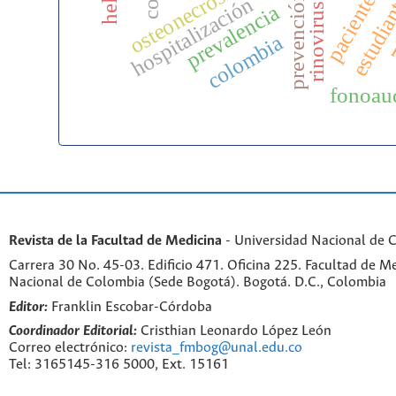
prevención primaria
osteonecrosis
estudia
pacientes
hospitalización
prevalencia
rinovirus
colombia
fonoau
Revista de la Facultad de Medicina
- Universidad Nacional de 
Carrera 30 No. 45-03. Edificio 471. Oficina 225. Facultad de M
Nacional de Colombia (Sede Bogotá). Bogotá. D.C., Colombia
Editor:
Franklin Escobar-Córdoba
Coordinador Editorial:
Cristhian Leonardo López León
Correo electrónico:
revista_fmbog@unal.edu.co
Tel: 3165145-316 5000, Ext. 15161