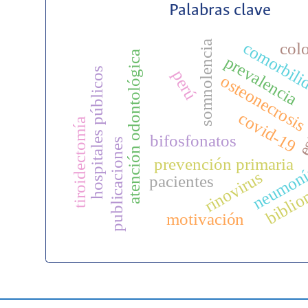
Palabras clave
somnolencia
comorbili
col
atención odontológica
prevalencia
hospitales públicos
perú
osteonecrosi
es
covid-19
tiroidectomía
bifosfonatos
publicaciones
neumonía
prevención primaria
rinovirus
biblio
pacientes
motivación