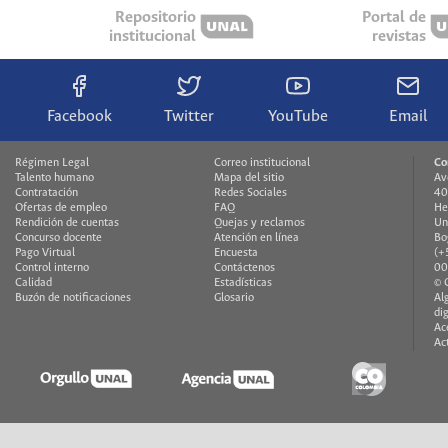
Repositorio
Portal de
institucional
revistas
Facebook
Twitter
YouTube
Email
Régimen Legal
Correo institucional
Co
Talento humano
Mapa del sitio
Av
Contratación
Redes Sociales
40
Ofertas de empleo
FAQ
He
Rendición de cuentas
Quejas y reclamos
Un
Concurso docente
Atención en línea
Bo
Pago Virtual
Encuesta
(+
Control interno
Contáctenos
00
Calidad
Estadísticas
© 
Buzón de notificaciones
Glosario
Al
di
Ac
Ac