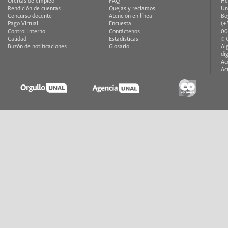
Ofertas de empleo
FAQ
He
Rendición de cuentas
Quejas y reclamos
Un
Concurso docente
Atención en línea
Bo
Pago Virtual
Encuesta
(+
Control interno
Contáctenos
00
Calidad
Estadísticas
© 
Buzón de notificaciones
Glosario
Al
di
Ac
Ac