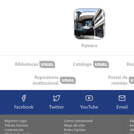
Palmira
Bibliotecas
Catálogo
Rec
Repositorio
Portal de
institucional
revistas
Facebook
Twitter
YouTube
Email
Régimen Legal
Correo institucional
Co
Talento humano
Mapa del sitio
Av
Contratación
Redes Sociales
40