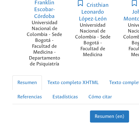
Franklin
Cristhian
Escobar-
Leonardo
Jo
Córdoba
López-León
Monto
Universidad
Universidad
Univ
Nacional de
Nacional de
Naci
Colombia - Sede
Colombia - Sede
Colomb
Bogotá -
Bogotá -
Bog
Facultad de
Facultad de
Facu
Medicina -
Medicina
Med
Departamento
de Psiquiatría
Resumen
Texto completo XHTML
Texto compl
Referencias
Estadísticas
Cómo citar
Resumen (en)