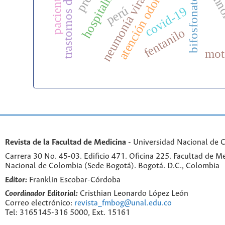
atención odontológica
trastornos del sueño
hospitalización
somno
pacientes
bifosfonatos
neumonía viral
perú
covid-19
fentanilo
mot
Revista de la Facultad de Medicina
- Universidad Nacional de 
Carrera 30 No. 45-03. Edificio 471. Oficina 225. Facultad de M
Nacional de Colombia (Sede Bogotá). Bogotá. D.C., Colombia
Editor:
Franklin Escobar-Córdoba
Coordinador Editorial:
Cristhian Leonardo López León
Correo electrónico:
revista_fmbog@unal.edu.co
Tel: 3165145-316 5000, Ext. 15161