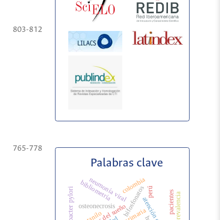
803-812
765-778
Palabras clave
colombia
neumonía viral
bibliometría
bifosfonatos
perú
helicobacter pylori
pacientes
prevalencia
trastornos del sueño
osteonecrosis
fentanilo