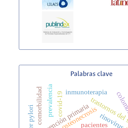
Palabras clave
prevalencia
comorbilidad
inmunoterapia
colom
covid-19
trastornos del
prevención primaria
osteonecrosis
rinovirus
pacientes