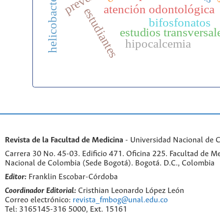
helicobacter pylori
s
atención odontológica
estudiantes
bifosfonatos
estudios transversal
hipocalcemia
Revista de la Facultad de Medicina
- Universidad Nacional de 
Carrera 30 No. 45-03. Edificio 471. Oficina 225. Facultad de M
Nacional de Colombia (Sede Bogotá). Bogotá. D.C., Colombia
Editor:
Franklin Escobar-Córdoba
Coordinador Editorial:
Cristhian Leonardo López León
Correo electrónico:
revista_fmbog@unal.edu.co
Tel: 3165145-316 5000, Ext. 15161