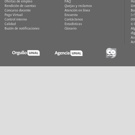
Ofertas de empleo
FAQ
He
Rendición de cuentas
Quejas y reclamos
Un
Concurso docente
Atención en línea
Bo
Pago Virtual
Encuesta
(+
Control interno
Contáctenos
00
Calidad
Estadísticas
© 
Buzón de notificaciones
Glosario
Al
di
Ac
Ac