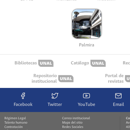
Palmira
Bibliotecas
Catálogo
Rec
Repositorio
Portal de
institucional
revistas
Facebook
Twitter
YouTube
Email
Régimen Legal
Correo institucional
Co
Talento humano
Mapa del sitio
Av
Contratación
Redes Sociales
40