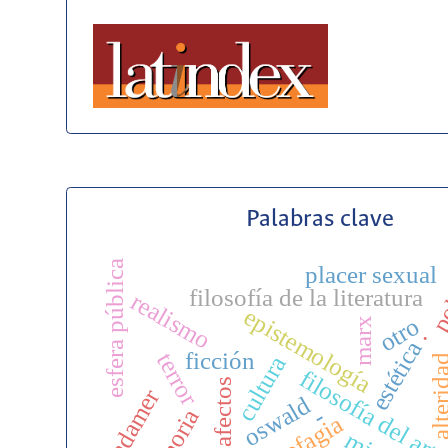
Palabras clave
po
esfera pública
placer sexual
filosofía de la literatura
realismo
epistemología
otro
marx
.
estética
ficción
terror
cultura
alteri
filosofía del art
afectos
gadamer
oswald
-