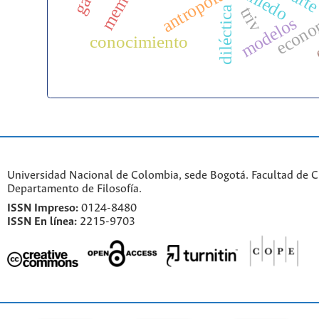
memoria
antropofagia
miedo
econo
triv
diléctica
modelos
conocimiento
Universidad Nacional de Colombia, sede Bogotá. Facultad de 
Departamento de Filosofía.
ISSN Impreso:
0124-8480
ISSN En línea:
2215-9703