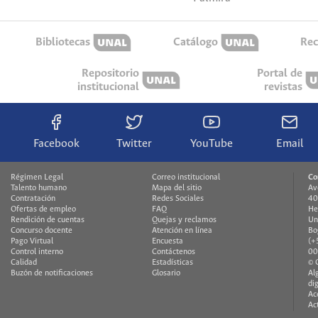
Bibliotecas
Catálogo
Rec
Repositorio
Portal de
institucional
revistas
Facebook
Twitter
YouTube
Email
Régimen Legal
Correo institucional
Co
Talento humano
Mapa del sitio
Av
Contratación
Redes Sociales
40
Ofertas de empleo
FAQ
He
Rendición de cuentas
Quejas y reclamos
Un
Concurso docente
Atención en línea
Bo
Pago Virtual
Encuesta
(+
Control interno
Contáctenos
00
Calidad
Estadísticas
© 
Buzón de notificaciones
Glosario
Al
di
Ac
Ac