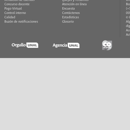
Rendición de cuentas
Quejas y reclamos
Un
Concurso docente
Atención en línea
Bo
Pago Virtual
Encuesta
(+
Control interno
Contáctenos
00
Calidad
Estadísticas
© 
Buzón de notificaciones
Glosario
Al
di
Ac
Ac