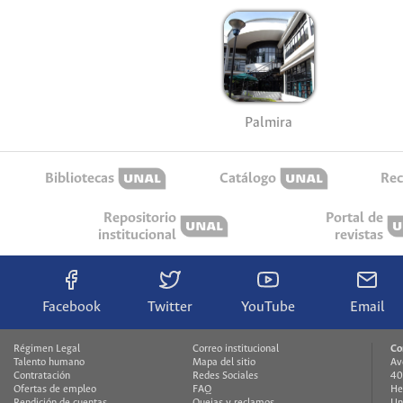
Palmira
Bibliotecas
Catálogo
Rec
Repositorio
Portal de
institucional
revistas
Facebook
Twitter
YouTube
Email
Régimen Legal
Correo institucional
Co
Talento humano
Mapa del sitio
Av
Contratación
Redes Sociales
40
Ofertas de empleo
FAQ
He