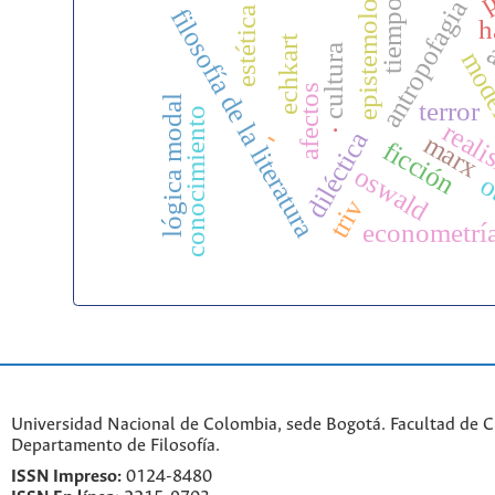
epistemología
antropofagia
tiempo
filosofía de la literatura
estética
h
echkart
a
cultura
mod
afectos
lógica modal
terror
conocimiento
.
real
-
diléctica
marx
ficción
oswald
o
triv
econometrí
Universidad Nacional de Colombia, sede Bogotá. Facultad de 
Departamento de Filosofía.
ISSN Impreso:
0124-8480