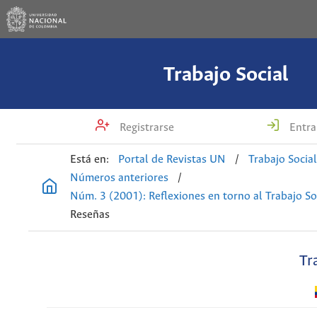
Trabajo Social
Registrarse
Entra
Está en:
Portal de Revistas UN
/
Trabajo Socia
Números anteriores
/
Núm. 3 (2001): Reflexiones en torno al Trabajo So
Reseñas
Tr