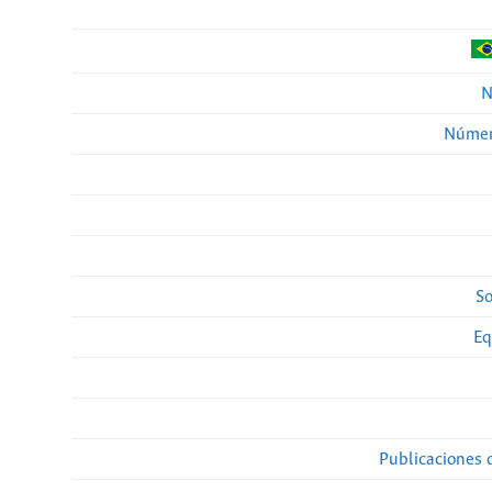
N
Númer
So
Eq
Publicaciones 