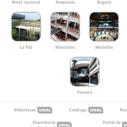
Nivel nacional
Amazonía
Bogotá
La Paz
Manizales
Medellín
Palmira
Bibliotecas
Catálogo
Rec
Repositorio
Portal de