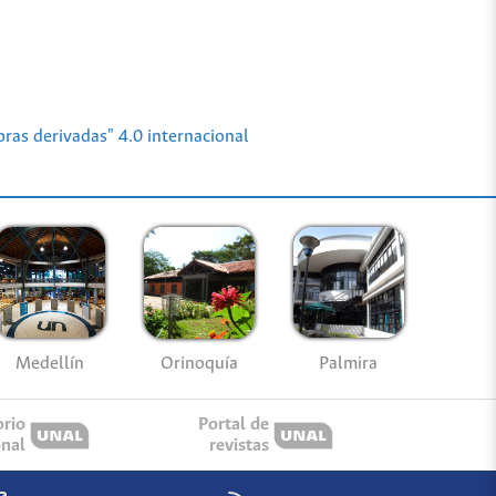
ras derivadas" 4.0 internacional
Medellín
Palmira
Orinoquía
orio
Portal de
onal
revistas