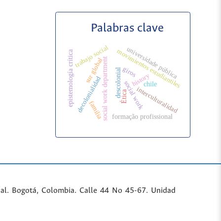
Palabras clave
trabajo social
universidade pública
movimientos estudiantiles
epistemología crítica
social work department
sur global
giros
descolonial
history
decolonialidad
social work
chile
interculturalidad
Ética
familia
formação profissional
al. Bogotá, Colombia. Calle 44 No 45-67. Unidad