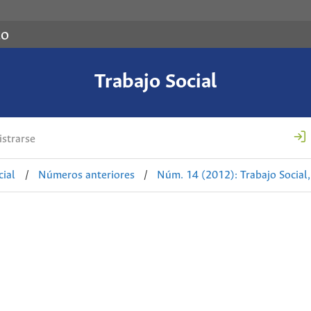
co
Trabajo Social
strarse
cial
/
Números anteriores
/
Núm. 14 (2012): Trabajo Social