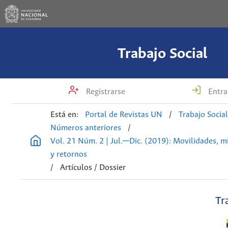
Trabajo Social
Registrarse
Entra
Está en:
Portal de Revistas UN
/
Trabajo Socia
Números anteriores
/
Vol. 21 Núm. 2 | Jul.─Dic. (2019): Movilidades, m
y retornos
/
Artículos / Dossier
Tr