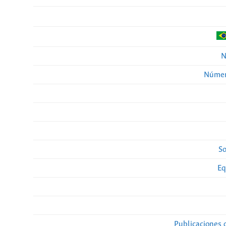
N
Númer
So
Eq
Publicaciones 