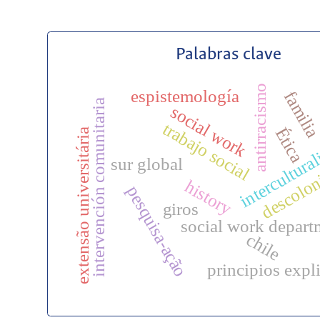
Palabras clave
antirracismo
espistemología
famili
intervención comunitaria
social work
trabajo social
Ética
extensão universitária
intercultura
sur global
descolon
history
pesquisa-ação
giros
social work depart
chile
principios expl