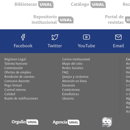
Bibliotecas
Catálogo
Rec
Repositorio
Portal de
institucional
revistas
Facebook
Twitter
YouTube
Email
Régimen Legal
Correo institucional
Co
Talento humano
Mapa del sitio
Av
Contratación
Redes Sociales
40
Ofertas de empleo
FAQ
H
Rendición de cuentas
Quejas y reclamos
Un
Concurso docente
Atención en línea
Bo
Pago Virtual
Encuesta
(+
Control interno
Contáctenos
00
Calidad
Estadísticas
© 
Buzón de notificaciones
Glosario
Al
di
Ac
Ac