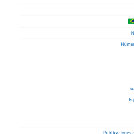
N
Númer
So
Eq
Publicaciones 