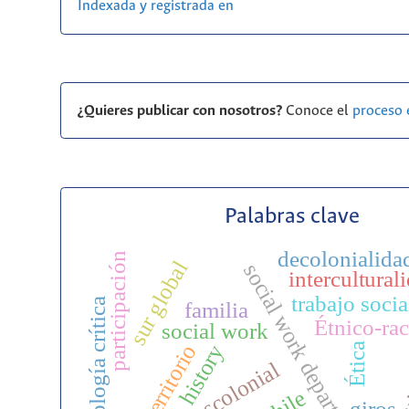
Indexada y registrada en
¿Quieres publicar con nosotros?
Conoce el
proceso 
Palabras clave
decolonialida
participación
sur global
social work department
intercultural
trabajo socia
epistemología crítica
familia
Étnico-rac
social work
pesqu
history
territorio
Ética
descolonial
chile
giros