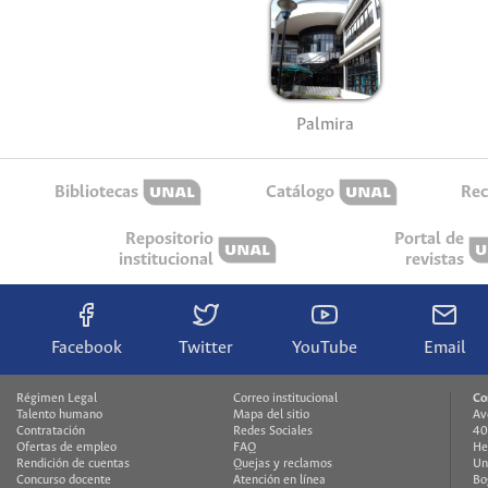
Palmira
Bibliotecas
Catálogo
Rec
Repositorio
Portal de
institucional
revistas
Facebook
Twitter
YouTube
Email
Régimen Legal
Correo institucional
Co
Talento humano
Mapa del sitio
Av
Contratación
Redes Sociales
40
Ofertas de empleo
FAQ
H
Rendición de cuentas
Quejas y reclamos
Un
Concurso docente
Atención en línea
Bo