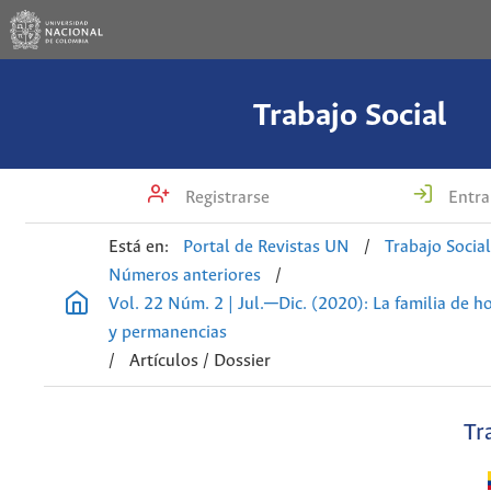
Trabajo Social
Registrarse
Entra
Está en:
Portal de Revistas UN
/
Trabajo Socia
Números anteriores
/
Vol. 22 Núm. 2 | Jul.─Dic. (2020): La familia de h
y permanencias
/
Artículos / Dossier
Tr