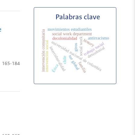
Palabras clave
e
movimientos estudiantiles
intervención comunitaria
social work department
antirracismo
decolonialidad
social work
history
universidad nacional de colombia
intervención social
trabajo social
giros
interculturalidad
descolonial
sur global
chile
familia
165-184
Ética