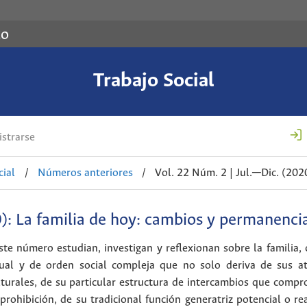
co
Trabajo Social
strarse
cial
/
Números anteriores
/
Vol. 22 Núm. 2 | Jul.─Dic. (202
0): La familia de hoy: cambios y permanenci
este número estudian, investigan y reflexionan sobre la familia
tual y de orden social compleja que no solo deriva de sus at
lturales, de su particular estructura de intercambios que comp
prohibición, de su tradicional función generatriz potencial o rea