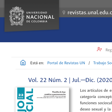
revistas.unal.edu.
Regi
Está en:
Portal de Revistas UN
/
Trabajo So
Vol. 22 Núm. 2 | Jul.─Dic. (202
Los artículos de 
categoría concep
funciones sociocu
deseo sexual y la 