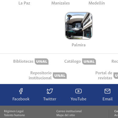
La Paz
Manizales
Medellín
Palmira
Bibliotecas
Catálogo
Rec
Repositorio
Portal de
institucional
revistas
Facebook
Twitter
YouTube
Email
Régimen Legal
Correo institucional
Co
Talento humano
Mapa del sitio
Av