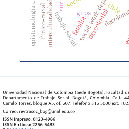
social work department
epistemología crítica
interculturalidad
decoloni
chile
Étnico-racial
epi
descolonial
giros
trabajo social
familia
Universidad Nacional de Colombia (Sede Bogotá). Facultad d
Departamento de Trabajo Social. Bogotá, Colombia. Calle 
Camilo Torres, bloque A5, of. 607. Teléfono 316 5000 ext. 10
Correo: revtrasoc_bog@unal.edu.co
ISSN Impreso:
0123-4986
ISSN En línea:
2256-5493