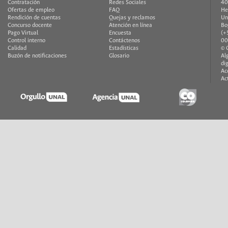
Contratación
Redes Sociales
40
Ofertas de empleo
FAQ
H
Rendición de cuentas
Quejas y reclamos
Un
Concurso docente
Atención en línea
Bo
Pago Virtual
Encuesta
(+
Control interno
Contáctenos
00
Calidad
Estadísticas
© 
Buzón de notificaciones
Glosario
Al
di
Ac
Ac