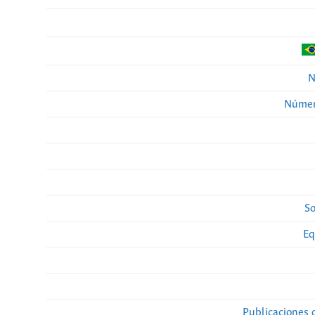
N
Númer
So
Eq
Publicaciones 