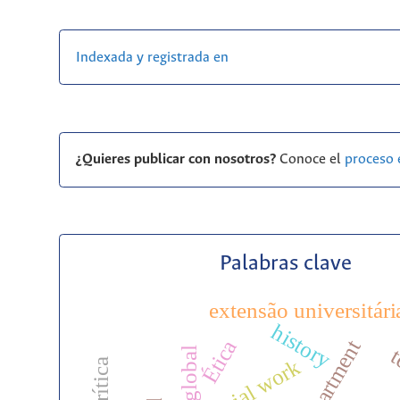
Indexada y registrada en
¿Quieres publicar con nosotros?
Conoce el
proceso 
Palabras clave
extensão universitári
history
Ética
t
sur global
social work