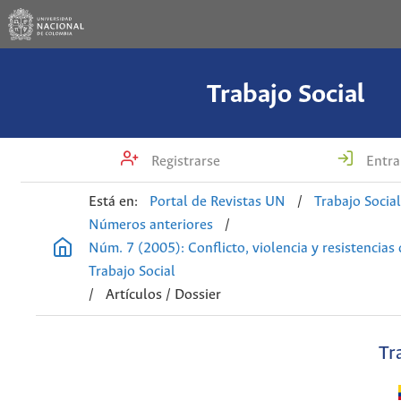
Trabajo Social
Registrarse
Entra
Está en:
Portal de Revistas UN
/
Trabajo Socia
Números anteriores
/
Núm. 7 (2005): Conflicto, violencia y resistencias
Trabajo Social
/
Artículos / Dossier
Tr