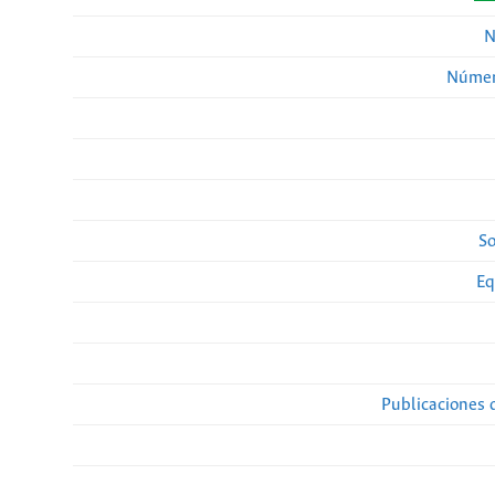
N
Númer
So
Eq
Publicaciones 