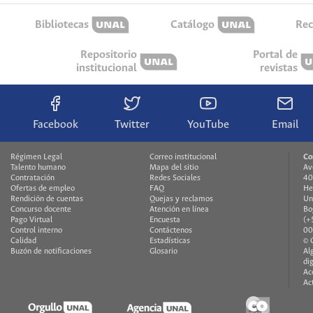
Bibliotecas
Catálogo
Rec
Repositorio
Portal de
institucional
revistas
Facebook
Twitter
YouTube
Email
Régimen Legal
Correo institucional
Co
Talento humano
Mapa del sitio
Av
Contratación
Redes Sociales
40
Ofertas de empleo
FAQ
H
Rendición de cuentas
Quejas y reclamos
Un
Concurso docente
Atención en línea
Bo
Pago Virtual
Encuesta
(+
Control interno
Contáctenos
00
Calidad
Estadísticas
© 
Buzón de notificaciones
Glosario
Al
di
Ac
Ac