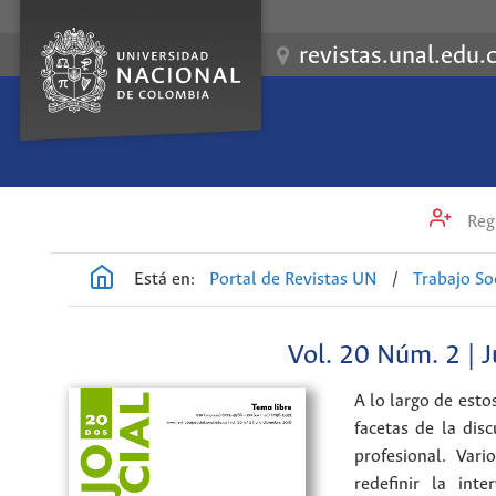
revistas.unal.edu.
Regi
Está en:
Portal de Revistas UN
/
Trabajo So
Vol. 20 Núm. 2 | J
A lo largo de esto
facetas de la dis
profesional. Var
redefinir la int