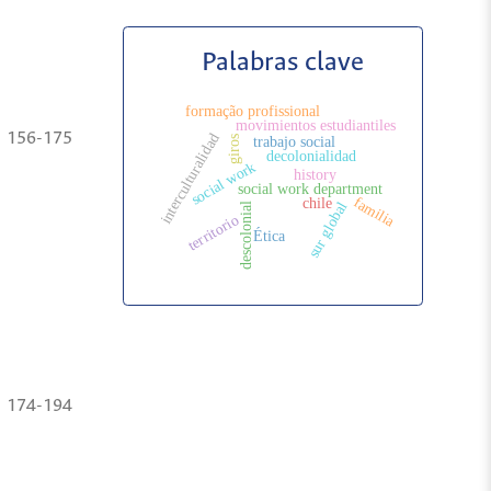
Palabras clave
formação profissional
movimientos estudiantiles
156-175
interculturalidad
giros
trabajo social
decolonialidad
social work
history
social work department
familia
chile
sur global
descolonial
territorio
Ética
174-194