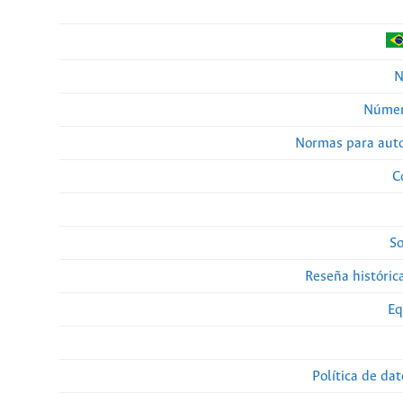
N
Númer
Normas para auto
C
So
Reseña histórica
Eq
Política de da