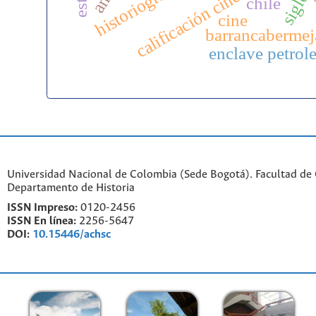
calificación cinematográfica
s
chile
cine
barrancabermej
enclave petrol
Universidad Nacional de Colombia (Sede Bogotá). Facultad de
Departamento de Historia
ISSN Impreso:
0120-2456
ISSN En línea:
2256-5647
DOI:
10.15446/achsc