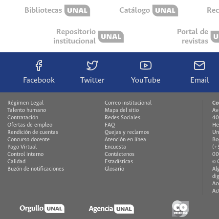
Bibliotecas
Catálogo
Rec
Repositorio
Portal de
institucional
revistas
Facebook
Twitter
YouTube
Email
Régimen Legal
Correo institucional
Co
Talento humano
Mapa del sitio
Av
Contratación
Redes Sociales
40
Ofertas de empleo
FAQ
He
Rendición de cuentas
Quejas y reclamos
Un
Concurso docente
Atención en línea
Bo
Pago Virtual
Encuesta
(+
Control interno
Contáctenos
00
Calidad
Estadísticas
© 
Buzón de notificaciones
Glosario
Al
di
Ac
Ac