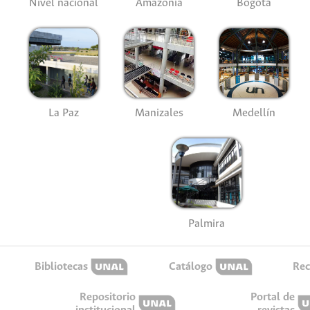
Nivel nacional
Amazonía
Bogotá
La Paz
Manizales
Medellín
Palmira
Bibliotecas
Catálogo
Rec
Repositorio
Portal de