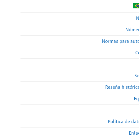
N
Númer
Normas para auto
C
So
Reseña histórica
Eq
Política de da
Enla