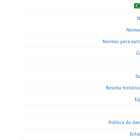
N
Númer
Normas para auto
C
So
Reseña histórica
Eq
Política de da
Enla