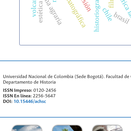
reforma agraria
américa 
volcanes
film
estética
chile
brasil
Universidad Nacional de Colombia (Sede Bogotá). Facultad de
Departamento de Historia
ISSN Impreso:
0120-2456
ISSN En línea:
2256-5647
DOI:
10.15446/achsc