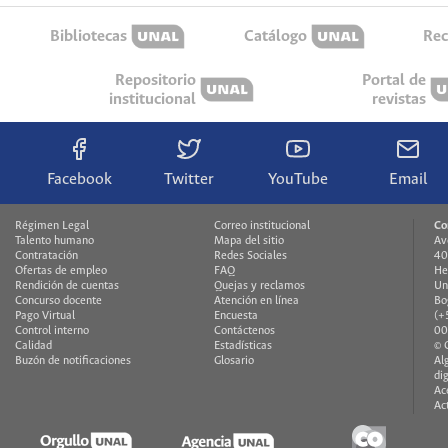
Bibliotecas
Catálogo
Rec
Repositorio
Portal de
institucional
revistas
Facebook
Twitter
YouTube
Email
Régimen Legal
Correo institucional
Co
Talento humano
Mapa del sitio
Av
Contratación
Redes Sociales
40
Ofertas de empleo
FAQ
He
Rendición de cuentas
Quejas y reclamos
Un
Concurso docente
Atención en línea
Bo
Pago Virtual
Encuesta
(+
Control interno
Contáctenos
00
Calidad
Estadísticas
© 
Buzón de notificaciones
Glosario
Al
di
Ac
Ac